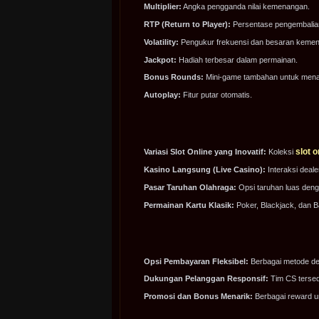
Multiplier:
Angka pengganda nilai kemenangan.
RTP (Return to Player):
Persentase pengembalian
Volatility:
Pengukur frekuensi dan besaran kemen
Jackpot:
Hadiah terbesar dalam permainan.
Bonus Rounds:
Mini-game tambahan untuk men
Autoplay:
Fitur putar otomatis.
slot 
Variasi Slot Online yang Inovatif:
Koleksi
Kasino Langsung (Live Casino):
Interaksi deale
Pasar Taruhan Olahraga:
Opsi taruhan luas den
Permainan Kartu Klasik:
Poker, Blackjack, dan Ba
Opsi Pembayaran Fleksibel:
Berbagai metode de
Dukungan Pelanggan Responsif:
Tim CS tersed
Promosi dan Bonus Menarik:
Berbagai reward u