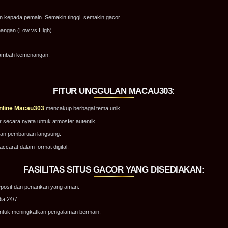
 kepada pemain. Semakin tinggi, semakin gacor.
angan (Low vs High).
ambah kemenangan.
FITUR UNGGULAN MACAU303:
online Macau303
mencakup berbagai tema unik.
r secara nyata untuk atmosfer autentik.
gan pembaruan langsung.
ccarat dalam format digital.
FASILITAS SITUS GACOR YANG DISEDIAKAN:
posit dan penarikan yang aman.
ia 24/7.
ntuk meningkatkan pengalaman bermain.