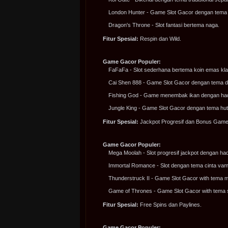
London Hunter - Game Slot Gacor dengan tema
Dragon's Throne - Slot fantasi bertema naga.
Fitur Spesial:
Respin dan Wild.
Game Gacor Populer:
FaFaFa - Slot sederhana bertema koin emas kla
Cai Shen 888 - Game Slot Gacor dengan tema 
Fishing God - Game menembak ikan dengan had
Jungle King - Game Slot Gacor dengan tema hut
Fitur Spesial:
Jackpot Progresif dan Bonus Game
Game Gacor Populer:
Mega Moolah - Slot progresif jackpot dengan hadi
Immortal Romance - Slot dengan tema cinta vamp
Thunderstruck II - Game Slot Gacor with tema mi
Game of Thrones - Game Slot Gacor with tema se
Fitur Spesial:
Free Spins dan Paylines.
Game Gacor Populer: