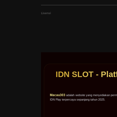
Lisensi
IDN SLOT - Plat
Macau303
adalah website yang menyediakan perm
IDN Play terpercaya sepanjang tahun 2025.