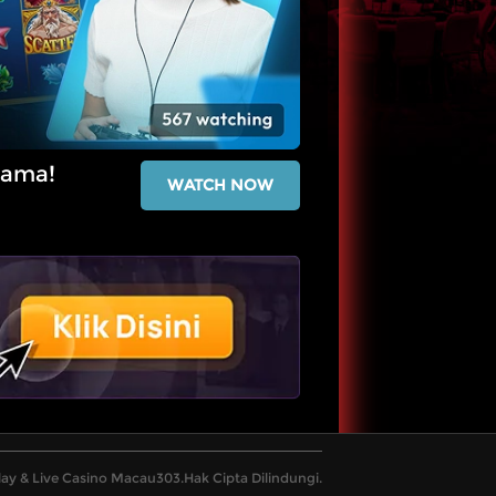
sama!
WATCH NOW
ay & Live Casino Macau303.Hak Cipta Dilindungi.