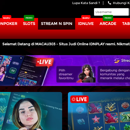
Lupa Kata Sandi ?
Hubungi K
BARU
BARU
PROMO
PROMO
DNPOKER
SLOTS
STREAM N SPIN
IDNLIVE
ARCADE
TAB
atang di MACAU303 - Situs Judi Online IDNPLAY resmi. Nikmati berbagai G