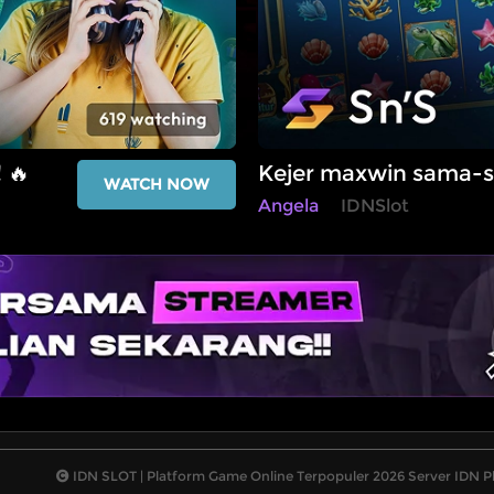
 🔥
Kejer maxwin sama-
WATCH NOW
Angela
IDNSlot
IDN SLOT | Platform Game Online Terpopuler 2026 Server IDN Pl