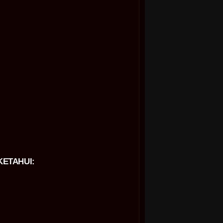
KETAHUI: