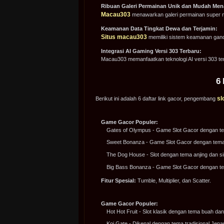
Ribuan Galeri Permainan Unik dan Mudah Men
Macau303
menawarkan galeri permainan super m
Keamanan Data Tingkat Dewa dan Terjamin:
Situs macau303
memiliki sistem keamanan gand
Integrasi AI Gaming Versi 303 Terbaru:
Macau303 memanfaatkan teknologi AI versi 303 ter
6
sl
Berikut ini adalah 6 daftar link gacor, pengembang
Game Gacor Populer:
Gates of Olympus - Game Slot Gacor dengan te
Sweet Bonanza - Game Slot Gacor dengan tema b
The Dog House - Slot dengan tema anjing dan sim
Big Bass Bonanza - Game Slot Gacor dengan te
Fitur Spesial:
Tumble, Multiplier, dan Scatter.
Game Gacor Populer:
Hot Hot Fruit - Slot klasik dengan tema buah dan 
Koi Gate - Dikenal dengan tema tradisional Jepan