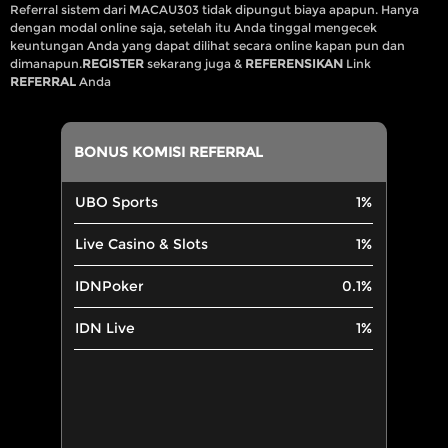
Referral sistem dari MACAU303 tidak dipungut biaya apapun. Hanya
dengan modal online saja, setelah itu Anda tinggal mengecek
keuntungan Anda yang dapat dilihat secara online kapan pun dan
dimanapun.
REGISTER
sekarang juga &
REFERENSIKAN
Link
REFERRAL
Anda
BONUS KOMISI REFERRAL
UBO Sports
1%
Live Casino & Slots
1%
IDNPoker
0.1%
IDN Live
1%