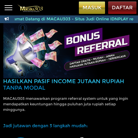
Beranda
MASUK
DAFTAR
Selamat Datang di MACAU303 - Situs Judi Online IDNPLAY resmi.
Sports
BARU
PROMO
Live Casino
BARU
IDNPoker
BARU
Slots
PROMO
IDNLIVE
BARU
HASILKAN PASIF INCOME JUTAAN RUPIAH
Stream N Spin
TANPA MODAL
Arcade
PROMO
MACAU303 menawarkan program referral system untuk yang ingin
mendapatkan keuntungan hingga puluhan juta rupiah setiap
Table Games
minggunya.
Lottery
BARU
PROMO
Jadi jutawan dengan 3 langkah mudah:
IDNRaffle